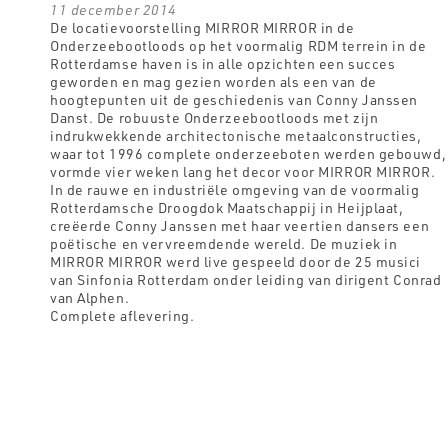
11 december 2014
De locatievoorstelling MIRROR MIRROR in de
Onderzeebootloods op het voormalig RDM terrein in de
Rotterdamse haven is in alle opzichten een succes
geworden en mag gezien worden als een van de
hoogtepunten uit de geschiedenis van Conny Janssen
Danst. De robuuste Onderzeebootloods met zijn
indrukwekkende architectonische metaalconstructies,
waar tot 1996 complete onderzeeboten werden gebouwd,
vormde vier weken lang het decor voor MIRROR MIRROR.
In de rauwe en industriële omgeving van de voormalig
Rotterdamsche Droogdok Maatschappij in Heijplaat,
creëerde Conny Janssen met haar veertien dansers een
poëtische en vervreemdende wereld. De muziek in
MIRROR MIRROR werd live gespeeld door de 25 musici
van Sinfonia Rotterdam onder leiding van dirigent Conrad
van Alphen.
Complete aflevering.