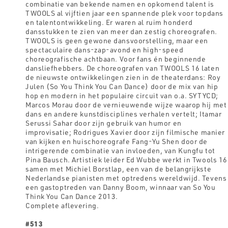
combinatie van bekende namen en opkomend talent is
TWOOLS al vijftien jaar een spannende plek voor topdans
en talentontwikkeling. Er waren al ruim honderd
dansstukken te zien van meer dan zestig choreografen.
TWOOLS is geen gewone dansvoorstelling, maar een
spectaculaire dans-zap-avond en high-speed
choreografische achtbaan. Voor fans én beginnende
dansliefhebbers. De choreografen van TWOOLS 16 laten
de nieuwste ontwikkelingen zien in de theaterdans: Roy
Julen (So You Think You Can Dance) door de mix van hip
hop en modern in het populaire circuit van o.a. SYTYCD;
Marcos Morau door de vernieuwende wijze waarop hij met
dans en andere kunstdisciplines verhalen vertelt; Itamar
Serussi Sahar door zijn gebruik van humor en
improvisatie; Rodrigues Xavier door zijn filmische manier
van kijken en huischoreografe Fang-Yu Shen door de
intrigerende combinatie van invloeden, van Kungfu tot
Pina Bausch. Artistiek leider Ed Wubbe werkt in Twools 16
samen met Michiel Borstlap, een van de belangrijkste
Nederlandse pianisten met optredens wereldwijd. Tevens
een gastoptreden van Danny Boom, winnaar van So You
Think You Can Dance 2013.
Complete aflevering.
#513