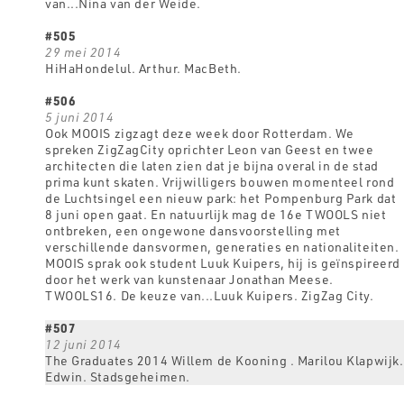
van...Nina van der Weide.
#505
29 mei 2014
HiHaHondelul. Arthur. MacBeth.
#506
5 juni 2014
Ook MOOIS zigzagt deze week door Rotterdam. We
spreken ZigZagCity oprichter Leon van Geest en twee
architecten die laten zien dat je bijna overal in de stad
prima kunt skaten. Vrijwilligers bouwen momenteel rond
de Luchtsingel een nieuw park: het Pompenburg Park dat
8 juni open gaat. En natuurlijk mag de 16e TWOOLS niet
ontbreken, een ongewone dansvoorstelling met
verschillende dansvormen, generaties en nationaliteiten.
MOOIS sprak ook student Luuk Kuipers, hij is geïnspireerd
door het werk van kunstenaar Jonathan Meese.
TWOOLS16. De keuze van...Luuk Kuipers. ZigZag City.
#507
12 juni 2014
The Graduates 2014 Willem de Kooning . Marilou Klapwijk.
Edwin. Stadsgeheimen.