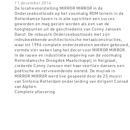
11 december 2014
De locatievoorstelling MIRROR MIRROR in de
Onderzeebootloods op het voormalig RDM terrein in de
Rotterdamse haven is in alle opzichten een succes
geworden en mag gezien worden als een van de
hoogtepunten uit de geschiedenis van Conny Janssen
Danst. De robuuste Onderzeebootloods met zijn
indrukwekkende architectonische metaalconstructies,
waar tot 1996 complete onderzeeboten werden gebouwd,
vormde vier weken lang het decor voor MIRROR MIRROR.
In de rauwe en industriële omgeving van de voormalig
Rotterdamsche Droogdok Maatschappij in Heijplaat,
creëerde Conny Janssen met haar veertien dansers een
poëtische en vervreemdende wereld. De muziek in
MIRROR MIRROR werd live gespeeld door de 25 musici
van Sinfonia Rotterdam onder leiding van dirigent Conrad
van Alphen.
Complete aflevering.