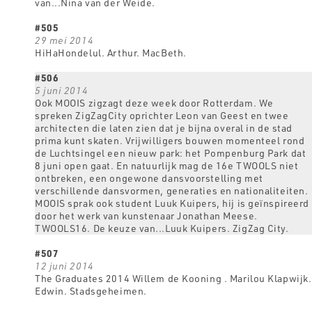
van...Nina van der Weide.
#505
29 mei 2014
HiHaHondelul. Arthur. MacBeth.
#506
5 juni 2014
Ook MOOIS zigzagt deze week door Rotterdam. We
spreken ZigZagCity oprichter Leon van Geest en twee
architecten die laten zien dat je bijna overal in de stad
prima kunt skaten. Vrijwilligers bouwen momenteel rond
de Luchtsingel een nieuw park: het Pompenburg Park dat
8 juni open gaat. En natuurlijk mag de 16e TWOOLS niet
ontbreken, een ongewone dansvoorstelling met
verschillende dansvormen, generaties en nationaliteiten.
MOOIS sprak ook student Luuk Kuipers, hij is geïnspireerd
door het werk van kunstenaar Jonathan Meese.
TWOOLS16. De keuze van...Luuk Kuipers. ZigZag City.
#507
12 juni 2014
The Graduates 2014 Willem de Kooning . Marilou Klapwijk.
Edwin. Stadsgeheimen.