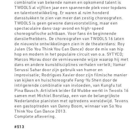
combinatie van bekende namen en opkomend talent is
TWOOLS al vijftien jaar een spannende plek voor topdans
en talentontwikkeling. Er waren al ruim honderd
dansstukken te zien van meer dan zestig choreografen.
TWOOLS is geen gewone dansvoorstelling, maar een
spectaculaire dans-zap-avond en high-speed
choreografische achtbaan. Voor fans én beginnende
dansliefhebbers. De choreografen van TWOOLS 16 laten
de nieuwste ontwikkelingen zien in de theaterdans: Roy
Julen (So You Think You Can Dance) door de mix van hip
hop en modern in het populaire circuit van o.a. SYTYCD;
Marcos Morau door de vernieuwende wijze waarop hij met
dans en andere kunstdisciplines verhalen vertelt; Itamar
Serussi Sahar door zijn gebruik van humor en
improvisatie; Rodrigues Xavier door zijn filmische manier
van kijken en huischoreografe Fang-Yu Shen door de
intrigerende combinatie van invloeden, van Kungfu tot
Pina Bausch. Artistiek leider Ed Wubbe werkt in Twools 16
samen met Michiel Borstlap, een van de belangrijkste
Nederlandse pianisten met optredens wereldwijd. Tevens
een gastoptreden van Danny Boom, winnaar van So You
Think You Can Dance 2013.
Complete aflevering.
#513